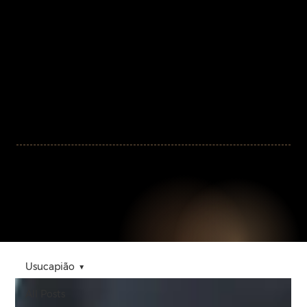
Conheça seu novo
guia jurídico
online.
Descubra em nosso
blog
dicas e informações preciosas que irão guiar você em cada passo de suas negociações imobiliárias, tornando seus investimentos mais seguros e rentáveis.
Usucapião
All Posts