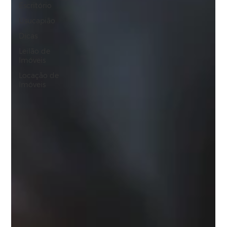
Escritório
Usucapião
Dicas
Leilão de
Imóveis
Locação de
Imóveis