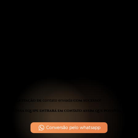
Solicitação de
contato enviada
com sucesso!
Nossa equipe entrará em contato assim que possível.
Conversão pelo whatsapp